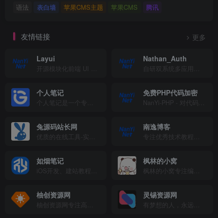
语法
表白墙
苹果CMS主题
苹果CMS
腾讯
友情链接
更多
Layui
Nathan_Auth
开源模块化前端 UI 框架 由职业前端倾情打造，面向全层次的前后端开发者，易上手开源免费的 Web UI 组件库
自研双系统多应用授权系统
个人笔记
免费PHP代码加密
个人笔记是一个专注于分享电脑、手机应用软件的网站，致力于为用户提供各种绿色、免费、实用、有趣、好玩的应用和网络教程。
NanYi-PHP - 对代码进行安全保护！
兔源码站长网
南逸博客
优质的在线工具-实用的站长导航-丰富的建站资源
专注优秀技术教程分享，年轻人的潮流文化社区
如烟笔记
枫林的小窝
iOS开发、建站教程与技术分享
枫林的小窝专注编程知识交流，分享各类源码与开发经验
柚创资源网
灵锡资源网
柚创资源网专注高质量建站资源与主题模板下载！提供免费WordPress主题、HTML5响应式模板、企业网站源码、电商主题及建站教程，助力快速搭建专业网站。每日更新，一键下载，站长必备资源库！
有梦想的人，永远年轻