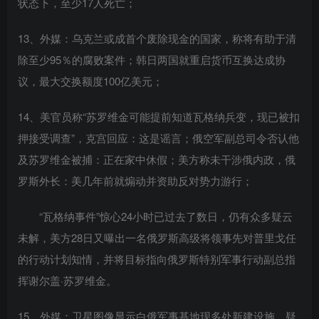
状态下，至少17人死亡；
13、外媒：乌克兰或成首个废除现金的国家，称将有助于清
除至少95％的腐败案件；韩日两国就重启货币互换达成协
议，最大交换额度100亿美元；
14、美官员称“苏罗维金可能提前知道瓦格纳兵变，现已被扣
押接受调查”，克宫回应：这是谣言；俄空军副总司令否认他
及苏罗维金被捕：正在家中休假；美方称未干涉俄内政，俄
罗斯外长：美几年前就煽动并资助反对势力游行；
“瓦格纳事件”惊心24小时已过去了数日，仍有众多疑云
未解，美方28日又曝出一名俄罗斯高级将领事先对普里戈任
的行动计划知情，并将目标指向俄罗斯特别军事行动副总指
挥谢尔盖·苏罗维金。
15、外媒：卫星图像显示白俄军事基地现多处新建设施，疑