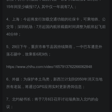
15年间至少瞒报17人 其中仅一年就有7人；
4、上海：今起将发行加载交通功能的社保卡，可乘地铁、公
交等；深圳机场：7月起国内航班截载时间调整为航班起飞前
40分钟；
5、29日下午，重庆市奉节县因持续降雨，一中巴车遭意外
落石砸中，致乘客6死9伤；
https://www.zhihu.com/video/1657913762266062848
6、外媒：为保护本土鸟类，新西兰计划到2050年消灭当地
所有老鼠，将通过GPS应用实时更新诱饵信息；
7、北约秘书长：将于7月6日召开讨论瑞典加入北约的会
议；