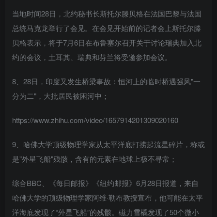
当地时间28日，北约秘书长斯托尔滕贝格在法国巴黎与法国
总统马克龙举行了会见。在会见开始前的记者会上斯托尔滕
贝格表示，将于7月6日在布鲁塞尔召开关于讨论瑞典加入北
约的会议，土耳其、瑞典和芬兰将受邀参加会议。
8、28日，印度又发生桥梁事故：恒河上的临时桥遇强风"一
分为二"，大批居民被困河中；
https://www.zhihu.com/video/1657914201309020160
9、哈佛大学顶级物理学家从太平洋底打捞起流星碎片，称或
是"外星飞船"残骸，含有的元素在地球上极不寻常；
综合BBC、《每日邮报》《纽约邮报》6月28日报道，来自
哈佛大学的顶级物理学家阿维·勒布教授宣布，他可能在太平
洋海底发现了“外星飞船”的残骸。磁力雪橇发现了50个微小