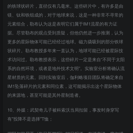
的铁球状碎片，直径仅有几毫米。这些碎片中，有许多是由
镁、钛和铁组成的，对于地球来说，这是一种非常不寻常的
元素组合，勒布认为这是表明它们属于IM1流星的有力证
据。尽管勒布的观点受到质疑，但他仍然进一步推测，认为
更多的星际物体可能已经经过地球。磁力撬吸到的部分铁球
状碎片。勒布教授多年来一直认为，地球可能已经被星际技
术访问过。勒布教授表示，这些碎片一定是来自“不同于太阳
系的自然环境，或者是地外技术文明”。实验室分析将确认流
星材质的元素。回到实验室后，伽利略项目团队将确定来自
IM1坠落碎片的元素和同位素，这可能揭示出这个星际物体
的来源地，甚至可能是其外星制造者。
10、外媒：武契奇儿子被科索沃当局扣留，事发时身穿写
有"投降不是选择"T恤；