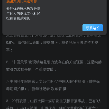
感谢您访问南逸博客
6月30日，农历五月十三，星期五！
专注优秀技术教程分享
年轻人的潮流文化社区
在这里，每天60秒读懂世界！
投稿请联系站长
1、全国多家高校发公告称：7月1日起暂停使用微信支付，
联系站长
原因是微信支付针对校园行业开始收取服务费用，费率高达
0.6%。微信团队致歉：即刻修正，非盈利场景将维持零费
率；
2、"中国天眼"发现纳赫兹引力波存在的关键证据，这是纳赫
兹引力波搜寻的一个重要突破；
△中国科学院国家天文台供图△“中国天眼”俯拍图（维护保
养期间拍摄）。新华社记者 欧东衢 摄
3、29日凌晨，山西大同一煤矿发生顶板冒落事故，已有3人
获救，仍有1人被困；山西代县一铁矿大量瞒报矿工死亡：