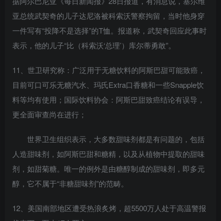
据阿尔巴尼亚《每日新闻报》28日报道，有消息说，塞尔维
亚总统武契奇的儿子达尼洛被科索沃警察拘留，当时他身穿
一件写有“投降不是选择”的T恤。报道称，武契奇回应此事时
表示，他的儿子“比（科索沃‘总理’）库尔蒂勇敢”。
11、世卫研究称：广泛用于无糖饮料的阿斯巴甜可能致癌，
目前可口可乐无糖汽水、玛氏Extra口香糖和一些Snapple饮
料等均有使用；国际饮料协会：阿斯巴甜致癌结论有误导，
更全面审查尚在进行；
世界卫生组织表示，大多数甜味剂都是有问题的，包括
人造甜味剂，如阿斯巴甜和糖精，以及从植物中提取的甜味
剂，如甜菊糖。唯一的例外是由糖醇制成的甜味剂，即多元
醇，它不属于“非糖甜味剂”的范畴。
12、美国南部地区遭受热浪炙烤，超5500万人处于高温警报